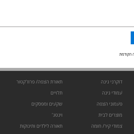
 הקודמת
דוקרני גינה
תאורת הצפה/ פרוז'קטור
ע
מודי גינה
ת
לויים
פ
עמוני הצפה
שקעים ומפסקים
מוצרים לבית
וינטג'
צמודי קיר/ חומה
תאורה לילדים ותינוקות