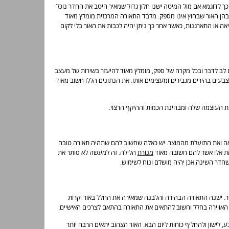
ך לדוגמא אם מול המיטה ישנו חלון גדול שמאיר היטב את החדר נוכל
בהן האור שבחוץ אינו מספק. מלבד התאורה המרכזית מומלץ מאוד
ה או התארגנות, כאשר אחר כך ניתן יהיה לכבות את האור בלי לקום
 לב לדבר ובכל מקרה של ספק, מומלץ מאוד להיעזר בשירות של מעצב
צבעים בהירים מגבירים ומעצימים אותו. את הנתונים הללו חשוב מאוד
ת העוצמה שלה ומבחינת הכמות וההיקף הרצוי.
ה ואת התועלת מהמוצר. יש כאלה שחשוב להם שתהיה תאורה טובה
 את אלו אשר להם חשובה מאוד
מנורת
הלילה. זה למעשה לא סותר את
דר השינה אכן יהיה מושלם ונוח לשימוש.
ר. ישנה התאורה הבהירה והלבנה שמאירה את החלל באור יקרות
אווירה בחלל וחשוב להתאים את התאורה בהתאם לצרכים האישיים.
 לישון ולהחליף כוחות ליום הבא. האור הצהוב יתאים הרבה יותר