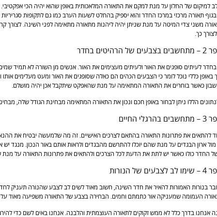
ב למיקום של החלון על מנת למקם את התאורה המלאכותית באופן שהוא יהיה הכי אפקטיבי. כ
וף תאורה מרכזי במרכז החדר והוא יספיק בהחלט לשעות הערב כמו גם לתקופות סגריריות 
ורה משני צדי המיטה על מנת שניתן יהיה ליהנות מתאורה מתאימה לפני השינה. לצורך קריא
צורך כך.
 הרהיטים בחדר
חדר לעיתים סופגים את האור ולעיתים מעצימים את האור. אנשים מן השורה לא תמיד שמים
 באופן כללי נוכל לומר כי הצבעים הכהים הם כאלה שסופגים את האור ומעט מעלימים אותו ו
בון כאשר בוחרים את התאורה המתאימה על מנת שהאפקט שיתקבל אכן יהיה מושלם.
ונים הללו ניתן לבחור באופן חכם ונכון את התאורה המתאימה מבחינת הגודל שלה, מבחינ
רגלי החיים
ד להתאים את פתרונות התאורה בהתאם לצרכים האישיים. זה מה שלמעשה יבטיח את ההנא
ול ארון הבגדים על מנת שהם יוכלו להתרשם מהבגדים ולראות אותם באור הנכון. מנגד יש
ל החדר כולו כאשר יש לתת את הדעת לכל הצרכים ולהתאים את פתרונות התאורה על מנת שח
ם של הנורות
בר בנורות האמורות להאיר את חדר השינה, חשוב מאוד לשים לב לצבע שהנורה תעניק לחד
אורה העמומה שמעניקה אור כתמתם וחמים. הבחירה בצבע של התאורה משפיעה מאוד על ה
 אנחנו בדרך כלל לא ממש זקוקים לתאורה העוצמתית והלבנה. אנחנו באים לשם כדי להירגע,