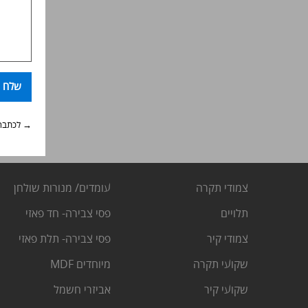
שלח
→ לכתבה
צמודי תקרה
עומדים/ מנורות שולחן
ת
לויים
פסי צבירה- חד פאזי
צ
מודי קיר
פסי צבירה- תלת פאזי
שקועי תקרה
מיוחדים MDF
שקועי קיר
אביזרי חשמל