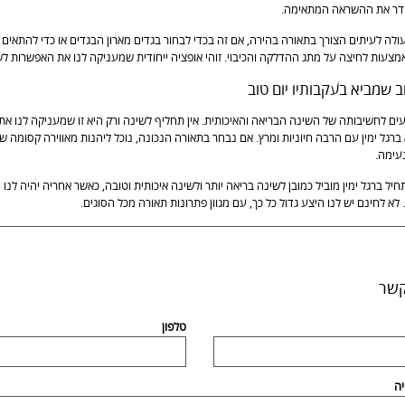
חדר את ההשראה המתאימה.
ולה לעיתים הצורך בתאורה בהירה, אם זה בכדי לבחור בגדים מארון הבגדים או כדי להתאים
צעות לחיצה על מתג ההדלקה והכיבוי. זוהי אופציה ייחודית שמעניקה לנו את האפשרות לש
ב שמביא בעקבותיו יום טוב
עים לחשיבותה של השינה הבריאה והאיכותית. אין תחליף לשינה ורק היא זו שמעניקה לנו את
ברגל ימין עם הרבה חיוניות ומרץ. אם נבחר בתאורה הנכונה, נוכל ליהנות מאווירה קסומה 
עימה.
יל ברגל ימין מוביל כמובן לשינה בריאה יותר ולשינה איכותית וטובה, כאשר אחריה יהיה לנו
לא לחינם יש לנו היצע גדול כל כך, עם מגוון פתרונות תאורה מכל הסוגים.
קשר
טלפון
יה