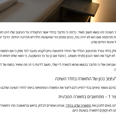
 השינה זהו נושא חשוב מאוד. נדמה כי מדובר בחדר אשר ההקפדה על העיצוב שלו הינו חשו
 מהיממה ואם הוא לא יהיה נוח, נעים ומזמין הרי שהשעות הללו לא תהיינה יעילות. הדבר 
 איכות החיים שלנו.
לק בלתי נפרד מהעיצוב הכללי של החדר ולמעשה ניתן לקבוע מעבר לכל ספק כי אם התאו
לא יקבל את האור הנכון (תרתי משמע...) וחבל אם כן על כל ההשקעה, כי האור שלא יחמיא ל
שנראה אולי כי מדובר בנושא שהוא לכאורה די שולי, חשוב לדעת כי זה מה שיאיר בסופו של דב
.
עיצוב נכון של התאורה בחדר השינה
ורכם מספר טיפים בכדי לסייע לכם ליצור את התאורה המחמיאה ביותר לחדר השינה שלכם ת
ורה הטבעית
נו באים לתכנן את
התאורה שלנו בחדר
, אנחנו אמורים לבדוק בראש ובראשונה מהי התאורה
ו לא זקוקים לתאורה בשעות היום.