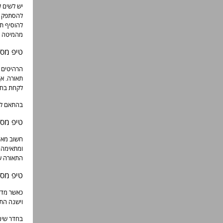
יש לשים ל
להסתפק בג
להוסיף תא
מהמיטה ל
טיפ מספר 2 – מתחשבים בצבעים של
הרהיטים ב
תאורה. אך
לקחת בחש
בהתאם לנת
טיפ מספר 3 – מתחשבים בה
חשוב מאו
ומתאימה מ
התאורה ש
טיפ מספר 4 – שימו לב לצבעי
כאשר מדו
וישנה הת
בחדר שינה