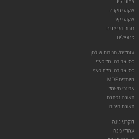
צ
מודי קיר
שקועי תקרה
שקועי קיר
נורות ואביזרים
פרופילים
עומדים/ מנורות שולחן
פסי צבירה- חד פאזי
פסי צבירה- תלת פאזי
מיוחדים MDF
אביזרי חשמל
תאורה נסתרת
ת
אורת חירום
דוקרני גינה
ע
מודי גינה