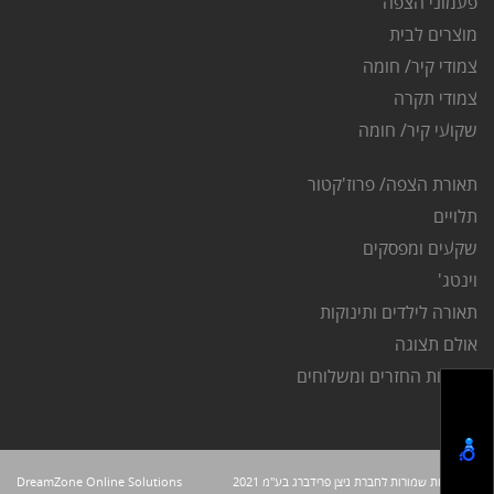
פ
עמוני הצפה
מוצרים לבית
צמודי קיר/ חומה
צמודי תקרה
שקועי קיר/ חומה
תאורת הצפה/ פרוז'קטור
ת
לויים
שקעים ומפסקים
וינטג'
תאורה לילדים ותינוקות
אולם תצוגה
מדיניות החזרים ומשלוחים
תקנון
כל הזכויות שמורות לחברת ניצן פרידברג בע"מ 2021
DreamZone Online Solutions