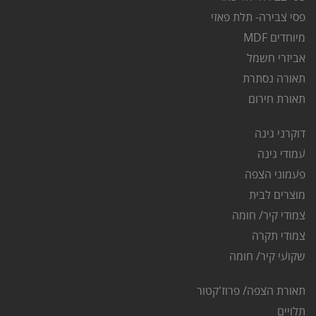
פסי צבירה- תלת פאזי
מיוחדים MDF
אביזרי חשמל
תאורה נסתרת
ת
אורת חירום
דוקרני גינה
ע
מודי גינה
פ
עמוני הצפה
מוצרים לבית
צמודי קיר/ חומה
צמודי תקרה
שקועי קיר/ חומה
תאורת הצפה/ פרוז'קטור
ת
לויים