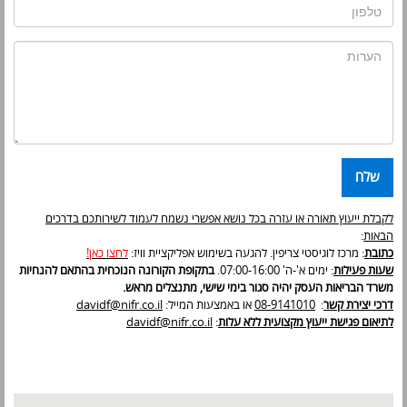
טלפון:
הערות:
שלח
לקבלת ייעוץ תאורה או עזרה בכל נושא אפשרי נשמח לעמוד לשירותכם בדרכים
הבאות
:
כתובת
: מרכז לוגיסטי צריפין. להגעה בשימוש אפליקציית וויז:
לחצו כאן
!
שעות פעילות
: ימים א'-ה' 07:00-16:00.
בתקופת הקורונה הנוכחית בהתאם להנחיות
משרד הבריאות העסק יהיה סגור בימי שישי, מתנצלים מראש.
דרכי יצירת קשר
:
08-9141010
או באמצעות המייל:
davidf@nifr.co.il
לתיאום פגישת ייעוץ מקצועית ללא עלות
:
davidf@nifr.co.il