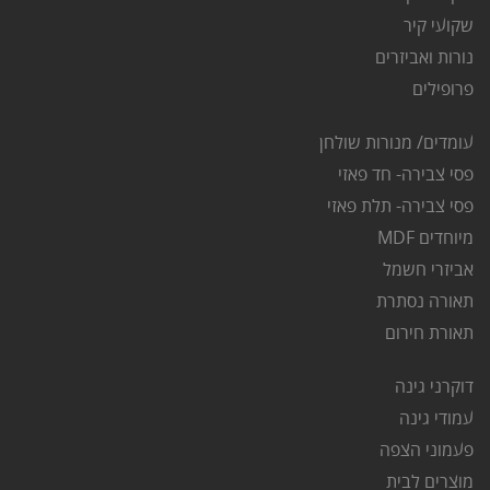
שקועי קיר
נורות ואביזרים
פרופילים
עומדים/ מנורות שולחן
פסי צבירה- חד פאזי
פסי צבירה- תלת פאזי
מיוחדים MDF
אביזרי חשמל
תאורה נסתרת
ת
אורת חירום
דוקרני גינה
ע
מודי גינה
פ
עמוני הצפה
מוצרים לבית