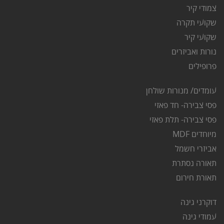
צ
מודי קיר
שקועי תקרה
שקועי קיר
נורות ואביזרים
פרופילים
עומדים/ מנורות שולחן
פסי צבירה- חד פאזי
פסי צבירה- תלת פאזי
מיוחדים MDF
אביזרי חשמל
תאורה נסתרת
ת
אורת חירום
דוקרני גינה
ע
מודי גינה