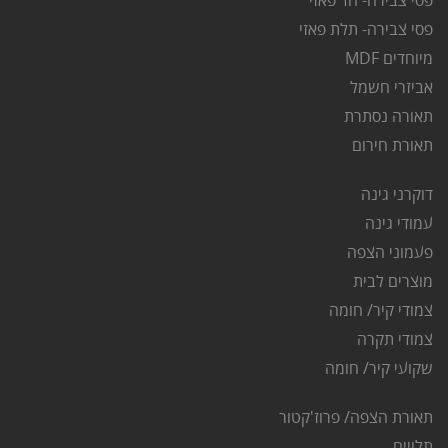
פסי צבירה- חד פאזי
פסי צבירה- תלת פאזי
מיוחדים MDF
אביזרי חשמל
תאורה נסתרת
ת
אורת חירום
דוקרני גינה
ע
מודי גינה
פ
עמוני הצפה
מוצרים לבית
צמודי קיר/ חומה
צמודי תקרה
שקועי קיר/ חומה
תאורת הצפה/ פרוז'קטור
ת
לויים