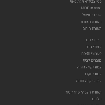
פסי צבירה- תלת פאזי
מיוחדים MDF
אביזרי חשמל
תאורה נסתרת
ת
אורת חירום
דוקרני גינה
ע
מודי גינה
פ
עמוני הצפה
מוצרים לבית
צמודי קיר/ חומה
צמודי תקרה
שקועי קיר/ חומה
תאורת הצפה/ פרוז'קטור
ת
לויים